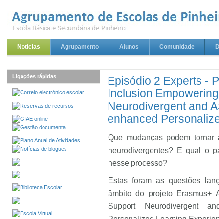
Notícias
Agrupamento
Alunos
Comunidade
D
Ligações rápidas
Episódio 2 Experts - P
Inclusion Empowering
Neurodivergent and A
enhanced Personalize
Que mudanças podem tornar a
neurodivergentes? E qual o pa
nesse processo?
Estas foram as questões lanç
âmbito do projeto Erasmus+ A
Support Neurodivergent a
Personalized Learning Experie