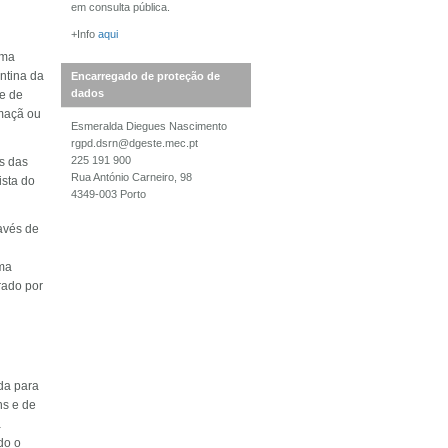
em consulta pública.
+Info
aqui
uma
ntina da
Encarregado de proteção de
dados
e de
 maçã ou
Esmeralda Diegues Nascimento
rgpd.dsrn@dgeste.mec.pt
225 191 900
s das
Rua António Carneiro, 98
ista do
4349-003 Porto
ravés de
uma
rado por
da para
ns e de
a
do o