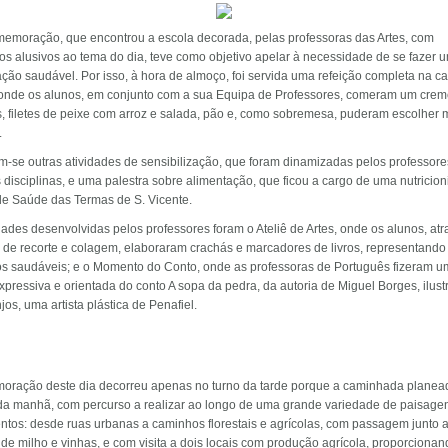
memoração, que encontrou a escola decorada, pelas professoras das Artes, com
os alusivos ao tema do dia, teve como objetivo apelar à necessidade de se fazer 
ção saudável. Por isso, à hora de almoço, foi servida uma refeição completa na ca
 onde os alunos, em conjunto com a sua Equipa de Professores, comeram um crem
, filetes de peixe com arroz e salada, pão e, como sobremesa, puderam escolher
.
m-se outras atividades de sensibilização, que foram dinamizadas pelos professore
 disciplinas, e uma palestra sobre alimentação, que ficou a cargo de uma nutricion
de Saúde das Termas de S. Vicente.
dades desenvolvidas pelos professores foram o Ateliê de Artes, onde os alunos, at
s de recorte e colagem, elaboraram crachás e marcadores de livros, representando
os saudáveis; e o Momento do Conto, onde as professoras de Português fizeram 
expressiva e orientada do conto A sopa da pedra, da autoria de Miguel Borges, ilust
jos, uma artista plástica de Penafiel.
oração deste dia decorreu apenas no turno da tarde porque a caminhada planea
 da manhã, com percurso a realizar ao longo de uma grande variedade de paisage
ntos: desde ruas urbanas a caminhos florestais e agrícolas, com passagem junto 
e milho e vinhas, e com visita a dois locais com produção agrícola, proporcionan