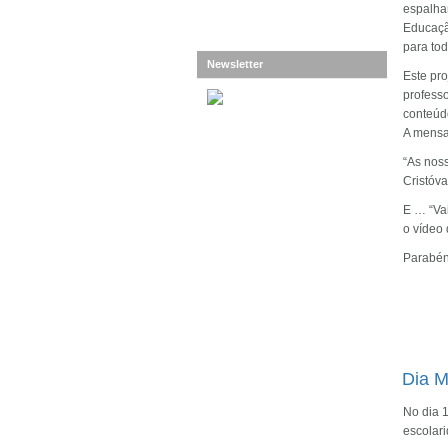
espalha
Educação
para tod
Newsletter
Este pr
profess
conteúd
A mensa
“As noss
Cristóva
E … “Vai
o vídeo
Parabén
Dia M
No dia 1
escolar