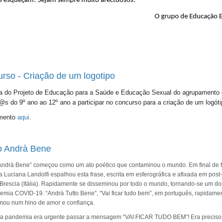
se esqueçam! Sejam sempre muito afectuosos! 
O grupo de Educação E
rso - Criação de um logotipo
a do Projeto de Educação para a Saúde e Educação Sexual do agrupamento 
@s do 9º ano ao 12º ano a participar no concurso para a criação de um logóti
mento
aqui
.
o Andrà Bene
 Andrà Bene” começou como um ato poético que contaminou o mundo. Em final de f
a Luciana Landolfi espalhou esta frase, escrita em esferográfica e afixada em post-
 Brescia (Itália). Rapidamente se disseminou por todo o mundo, tornando-se um do
emia COVID-19. “Andrà Tutto Bene”, “Vai ficar tudo bem”, em português, rapidame
rmou num hino de amor e confiança.
a pandemia era urgente passar a mensagem “VAI FICAR TUDO BEM”! Era preciso