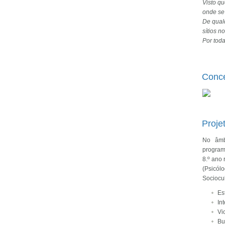
Visto q
onde se
De qual
sítios n
Por toda
Conce
Proje
No âm
program
8.º ano
(Psicó
Sociocul
Es
In
Vi
Bu