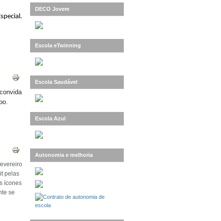
DECO Jovem
special.
Escola eTwinning
Escola Saudável
convida
po.
Escola Azul
Autonomia e melhoria
evereiro
it pelas
s ícones
nte se