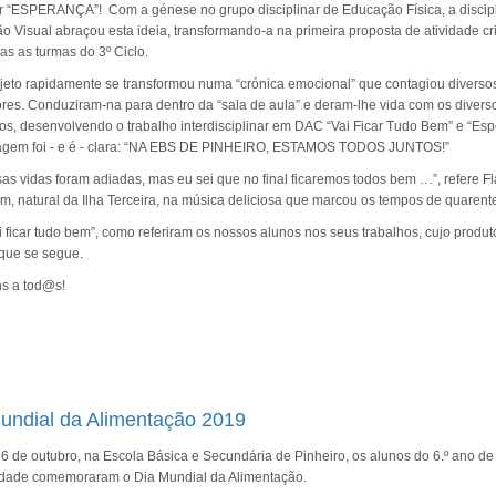
r “ESPERANÇA”! Com a génese no grupo disciplinar de Educação Física, a discip
 Visual abraçou esta ideia, transformando-a na primeira proposta de atividade cri
as as turmas do 3º Ciclo.
ojeto rapidamente se transformou numa “crónica emocional” que contagiou diverso
ores. Conduziram-na para dentro da “sala de aula” e deram-lhe vida com os divers
os, desenvolvendo o trabalho interdisciplinar em DAC “Vai Ficar Tudo Bem” e “Esp
gem foi - e é - clara: “NA EBS DE PINHEIRO, ESTAMOS TODOS JUNTOS!”
as vidas foram adiadas, mas eu sei que no final ficaremos todos bem …”, refere Fl
m, natural da Ilha Terceira, na música deliciosa que marcou os tempos de quarent
 ficar tudo bem”, como referiram os nossos alunos nos seus trabalhos, cujo produto
 que se segue.
s a tod@s!
undial da Alimentação 2019
6 de outubro, na Escola Básica e Secundária de Pinheiro, os alunos do 6.º ano de
idade comemoraram o Dia Mundial da Alimentação.