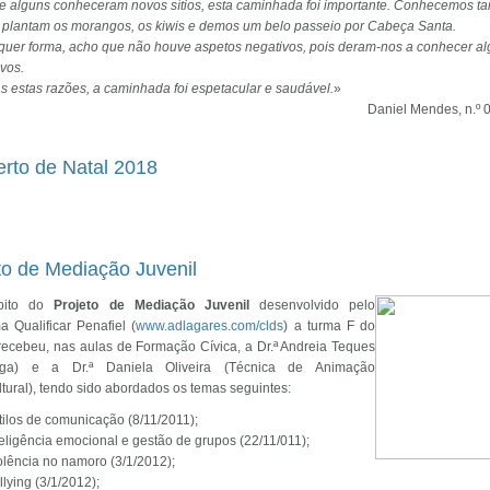
ue alguns conheceram novos sítios, esta caminhada foi importante. Conhecemos 
 plantam os morangos, os kiwis e demos um belo passeio por Cabeça Santa.
quer forma, acho que não houve aspetos negativos, pois deram-nos a conhecer a
ovos.
s estas razões, a caminhada foi espetacular e saudável.
»
Daniel Mendes, n.º 0
rto de Natal 2018
to de Mediação Juvenil
bito do
Projeto de Mediação Juvenil
desenvolvido pelo
a Qualificar Penafiel (
www.adlagares.com/clds
) a turma F do
 recebeu, nas aulas de Formação Cívica, a Dr.ª Andreia Teques
loga) e a Dr.ª Daniela Oliveira (Técnica de Animação
tural), tendo sido abordados os temas seguintes:
tilos de comunicação (8/11/2011);
teligência emocional e gestão de grupos (22/11/011);
olência no namoro (3/1/2012);
llying (3/1/2012);