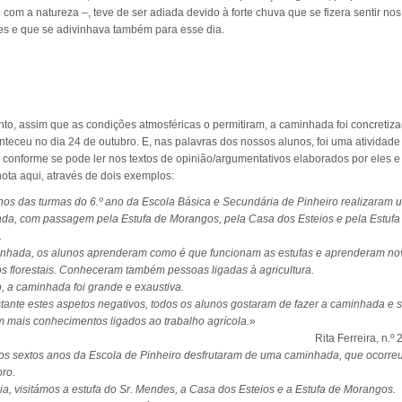
 com a natureza –, teve de ser adiada devido à forte chuva que se fizera sentir nos
res e que se adivinhava também para esse dia.
to, assim que as condições atmosféricas o permitiram, a caminhada foi concretiza
teceu no dia 24 de outubro. E, nas palavras dos nossos alunos, foi uma atividade
, conforme se pode ler nos textos de opinião/argumentativos elaborados por eles 
ota aqui, através de dois exemplos:
nos das turmas do 6.º ano da Escola Básica e Secundária de Pinheiro realizaram 
da, com passagem pela Estufa de Morangos, pela Casa dos Esteios e pela Estufa 
.
nhada, os alunos aprenderam como é que funcionam as estufas e aprenderam no
s florestais. Conheceram também pessoas ligadas à agricultura.
, a caminhada foi grande e exaustiva.
tante estes aspetos negativos, todos os alunos gostaram de fazer a caminhada e 
m mais conhecimentos ligados ao trabalho agrícola.
»
Rita Ferreira, n.º 
os sextos anos da Escola de Pinheiro desfrutaram de uma caminhada, que ocorre
bro.
a, visitámos a estufa do Sr. Mendes, a Casa dos Esteios e a Estufa de Morangos.