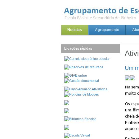
Notícias
Agrupamento
Alu
Ligações rápidas
Ativ
Um ma
Na sema
muito c
Os espa
um film
cheia d
Pinhei
aquece