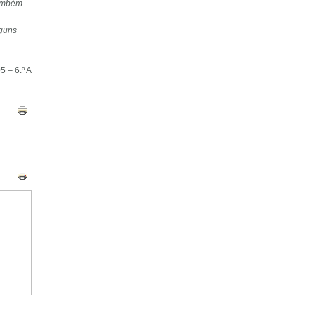
também
lguns
5 – 6.º A