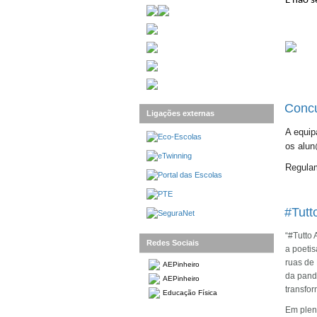
E não 
Concu
Ligações externas
A equip
os alun
Regula
#Tutt
“#Tutto
Redes Sociais
a poetis
ruas de
AEPinheiro
da pand
AEPinheiro
transfo
Educação Física
Em plen