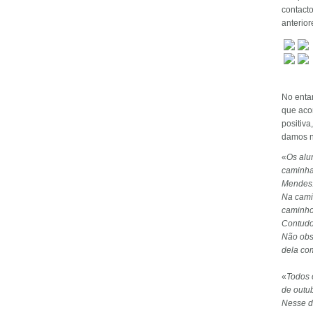
contacto
anterio
No entan
que acon
positiva
damos n
«
Os alu
caminha
Mendes
Na cami
caminho
Contudo
Não obs
dela co
«
Todos 
de outu
Nesse di