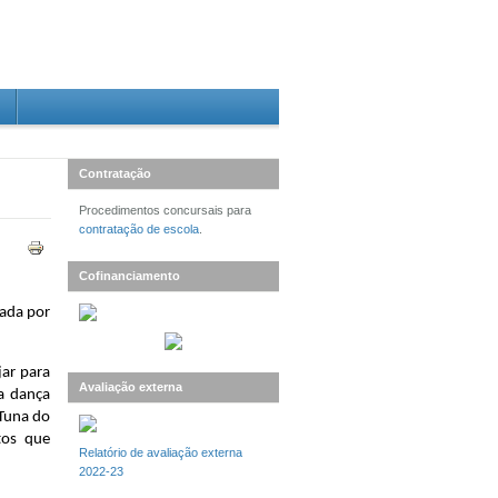
Contratação
Procedimentos concursais para
contratação de escola
.
Cofinanciamento
ada por 
ar para 
Avaliação externa
a dança 
Tuna do 
os que 
Relatório de avaliação externa
2022-23