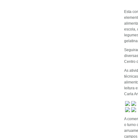
Esta co
element
alimenta
escola,
legumes
gelatina
Seguira
diversas
Centro 
As ativi
técnica
aliment
leitura 
Carla An
A comem
o turno
arruame
campos d