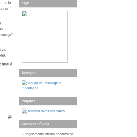
lina de
CQP
ativa
s
os
erança”.
ávio
ena.
 final é
Serviços
Projetos
Consulta Pública
O regulamento interno encontra-se