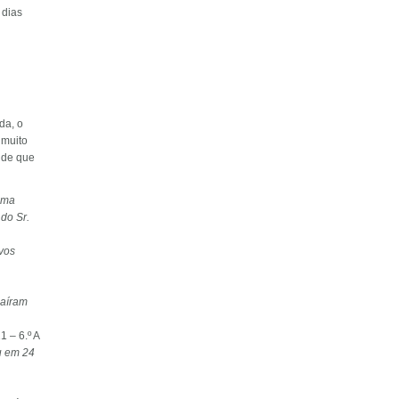
 dias
da, o
 muito
e de que
uma
do Sr.
vos
saíram
21 – 6.º A
u em 24