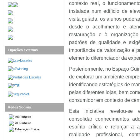
contexto real, o funcionament
instalada num edifício de elev
visita guiada, os alunos puder
desde o acolhimento e atend
restauração e à organizaçã
padrões de qualidade e exig
importância da valorização e p
Ligações externas
elemento diferenciador da experi
Posteriormente, no Espaço Guim
de explorar um ambiente empres
identificando estratégias de ma
pelas diferentes lojas, bem co
consumidor em contexto de cent
Redes Sociais
Esta iniciativa revelou-se 
AEPinheiro
consolidar conhecimentos ad
AEPinheiro
espírito crítico e reforçar a
Educação Física
realidade profissional, co