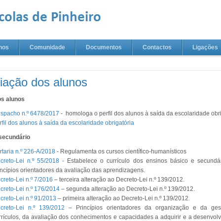
nos
Comunidade
Documentos
Contactos
Ligações
iação dos alunos
os alunos
spacho n.º 6478/2017
- homologa o perfil dos alunos à saída da escolaridade obr
rfil dos alunos à saída da escolaridade obrigatória
secundário
rtaria n.º 226-A/2018
- Regulamenta os cursos científico-humanísticos
creto-Lei n.º 55/2018
- Estabelece o currículo dos ensinos básico e secundá
incípios orientadores da avaliação das aprendizagens.
creto-Lei n.º 7/2016
– terceira alteração ao Decreto-Lei n.º 139/2012.
creto-Lei n.º 176/2014
– segunda alteração ao Decreto-Lei n.º 139/2012.
creto-Lei n.º 91/2013
– primeira alteração ao Decreto-Lei n.º 139/2012.
creto-Lei n.º 139/2012
– Princípios orientadores da organização e da ge
rrículos, da avaliação dos conhecimentos e capacidades a adquirir e a desenvolv