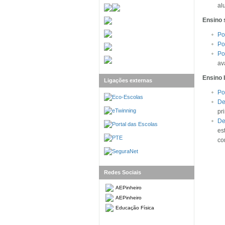
al
Ensino 
Po
Po
Po
av
Ensino 
Ligações externas
Po
De
pr
De
es
co
Redes Sociais
AEPinheiro
AEPinheiro
Educação Física