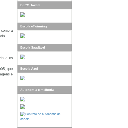
DECO Jovem
Escola eTwinning
m como a
rio.
Escola Saudável
rio e os
005, que
Escola Azul
zagens e
Autonomia e melhoria