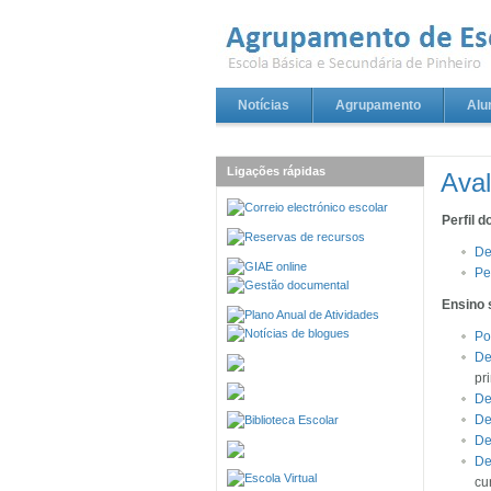
Notícias
Agrupamento
Alu
Ligações rápidas
Aval
Perfil d
De
Pe
Ensino 
Po
De
pr
De
De
De
De
cu