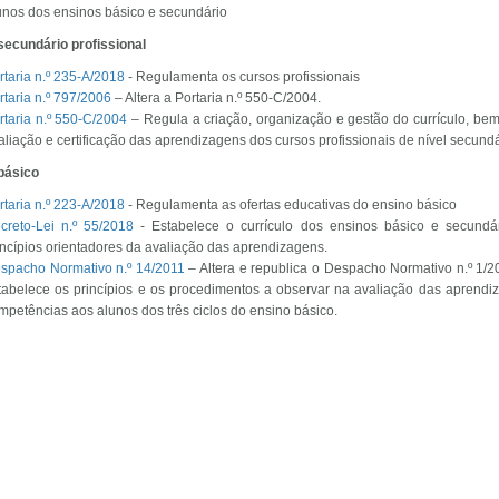
unos dos ensinos básico e secundário
secundário profissional
rtaria n.º 235-A/2018
- Regulamenta os cursos profissionais
rtaria n.º 797/2006
– Altera a Portaria n.º 550-C/2004.
rtaria n.º 550-C/2004
– Regula a criação, organização e gestão do currículo, be
aliação e certificação das aprendizagens dos cursos profissionais de nível secundá
básico
rtaria n.º 223-A/2018
- Regulamenta as ofertas educativas do ensino básico
creto-Lei n.º 55/2018
- Estabelece o currículo dos ensinos básico e secundá
incípios orientadores da avaliação das aprendizagens.
spacho Normativo n.º 14/2011
– Altera e republica o Despacho Normativo n.º 1/2
tabelece os princípios e os procedimentos a observar na avaliação das aprendi
mpetências aos alunos dos três ciclos do ensino básico.