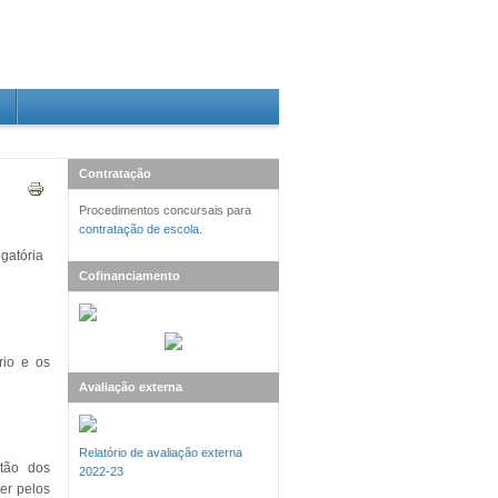
Contratação
Procedimentos concursais para
contratação de escola
.
igatória
Cofinanciamento
rio e os
Avaliação externa
Relatório de avaliação externa
stão dos
2022-23
er pelos