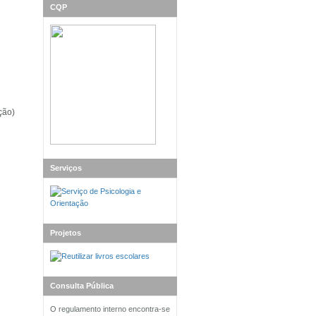
CQP
ção)
Serviços
Projetos
Consulta Pública
O regulamento interno encontra-se