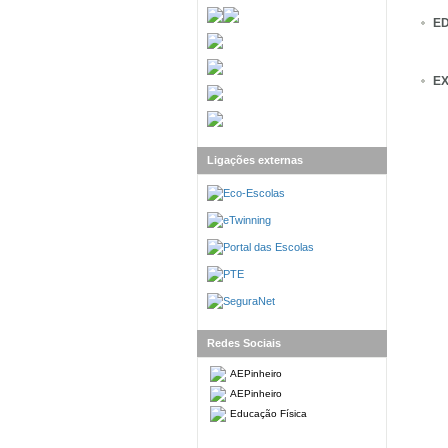
E
E
Ligações externas
Redes Sociais
AEPinheiro
AEPinheiro
Educação Física