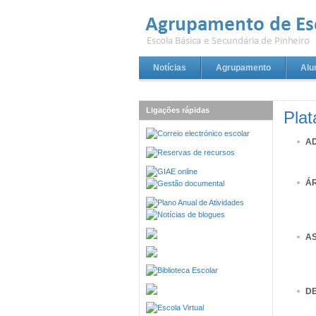
Notícias
Agrupamento
Alu
Ligações rápidas
Plat
A
Á
A
D