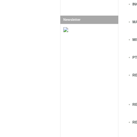
IN
Newsletter
M
MI
P
R
RE
R